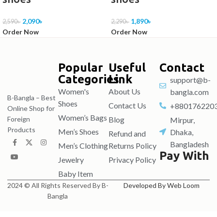
2,090
৳
1,890
৳
2,590
৳
2,290
৳
Order Now
Order Now
Popular
Useful
Contact
Categories
Link
support@b-
Women's
About Us
bangla.com
B-Bangla – Best
Shoes
Contact Us
+880176220
Online Shop for
Women’s Bags
Blog
Foreign
Mirpur,
Products
Men’s Shoes
Dhaka,
Refund and
Bangladesh
Men’s Clothing
Returns Policy
Pay With
Jewelry
Privacy Policy
Baby Item
2024 © All Rights Reserved By B-
Developed By Web Loom
Bangla