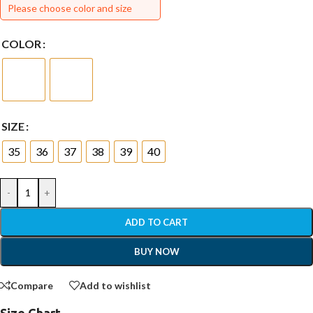
Please choose color and size
COLOR
SIZE
35
36
37
38
39
40
-
+
ADD TO CART
BUY NOW
Compare
Add to wishlist