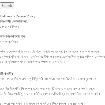
Delivery & Return Policy
প্রি-অর্ডার ডেলিভারি সময়:
১৫-২০ কার্যদিবস।
স্টক পণ্য ডেলিভারি সময়:
০২-০৫ কার্যদিবস।
আমরা হোম ডেলিভারির জন্য তৃতীয় পক্ষের কুরিয়ার ব্যবহার করি। বাংলাদেশের প্রায় সব শহরে হোম
ডেলিভারি সুবিধা পাওয়া যায়। তবে কিছু গ্রামীণ এলাকায় ক্রেতাকে নিকটস্থ কুরিয়ার অফিস বা ডেলিভারি
ম্যানের সুবিধাজনক অবস্থান থেকে পণ্য সংগ্রহ করতে হতে পারে।
রিটার্ন পলিসি:
আমরা যেহেতু প্রি-অর্ডারে পণ্য বিক্রি করি, তাই অর্ডার করা পণ্য রিটার্ন করার কোনো সুযোগ নেই।
তবে নিচে উল্লেখিত বিশেষ কারণগুলোর জন্য পণ্য রিটার্ন করতে পারবেন, এবং ডেলিভারি ম্যানের
উপস্থিতিতে পণ্যটি খুলে চেক করে রিসিভ করবেন (ডেলিভারি ম্যানকে তখনই টাকা প্রদান করবেন)।
১। অর্ডার করা পণ্যের সাথে মডেল, রঙ বা সাইজ না মিললে (ভুল পণ্য সরবরাহ হলে)।