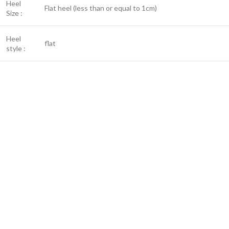
Heel
Flat heel (less than or equal to 1cm)
Size :
Heel
flat
style :