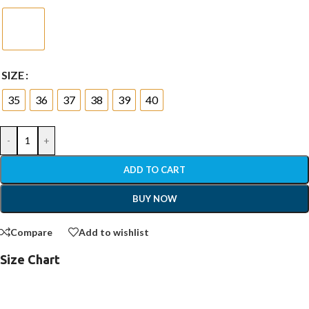
SIZE
35
36
37
38
39
40
-
+
ADD TO CART
BUY NOW
Compare
Add to wishlist
Size Chart