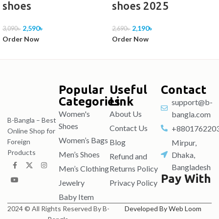
shoes
shoes 2025
2,590
৳
2,190
৳
3,090
৳
2,690
৳
Order Now
Order Now
Popular
Useful
Contact
Categories
Link
support@b-
Women's
About Us
bangla.com
B-Bangla – Best
Shoes
Contact Us
+880176220
Online Shop for
Women’s Bags
Blog
Foreign
Mirpur,
Products
Men’s Shoes
Dhaka,
Refund and
Bangladesh
Men’s Clothing
Returns Policy
Pay With
Jewelry
Privacy Policy
Baby Item
2024 © All Rights Reserved By B-
Developed By Web Loom