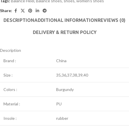
Tags:
Balance Heel
,
Balance shoes
,
shoes
,
women's shoes
Share:
DESCRIPTION
ADDITIONAL INFORMATION
REVIEWS (0)
DELIVERY & RETURN POLICY
Description
Brand :
China
Size :
35,36,37,38,39,40
Colors :
Burgundy
Material :
PU
Insole :
rubber